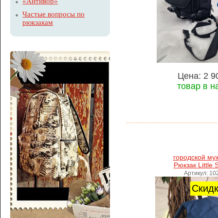
«Антивор»
Частые вопросы по
рюкзакам
Цена: 2 9
товар в н
городской му
Рюкзак Little 
Артикул: 10
Скид