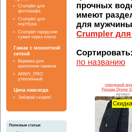
прочных вод
Crumpler для
фотографа
имеют раздел
Crumpler для
для мужчин
ноутбука
Crumpler городские
Crumpler для
сумки через плечо
Гамак с москитной
Сортировать
сеткой
по названию
Веревки для
крепления гамаков
ARMY_PRO
утепленный
городской му
Рюкзак Drone S
Цена навсегда
Артикул:
Забирай скорее!
Скидк
Полезные статьи: