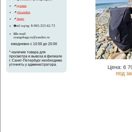
📌
tg-канал
📌
vkontakte
📌
Авито
☎️tel.\wp\tg: 8-965-323-62-73
📧e-mail:
orangebags.ru@yandex.ru
ежедневно с 10:00 до 20:00
*-наличие товара для
просмотра и вывоза в филиале
г. Санкт-Петербург необходимо
уточнять у администратора.
Цена: 6 7
под за