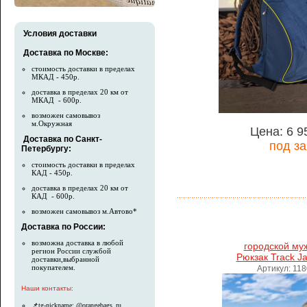
Условия доставки
Доставка по Москве:
стоимость доставки в пределах
МКАД - 450р.
доставка в пределах 20 км от
МКАД - 600р.
возможен самовывоз
м.Окружная
Цена: 6 9
Доставка по Санкт-
под за
Петербургу:
стоимость доставки в пределах
КАД - 450р.
доставка в пределах 20 км от
КАД - 600р.
возможен самовывоз м.Автово*
Доставка по России:
возможна доставка в любой
городской му
регион России службой
Рюкзак Track J
доставки,выбранной
покупателем.
Артикул: 11
Наши контакты:
📌tg-nickname: @orangebags_ru