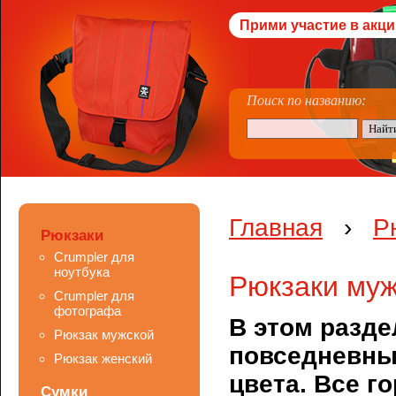
Прими участие в акци
Поиск по названию:
Главная
›
Р
Рюкзаки
Crumpler для
ноутбука
Рюкзаки му
Crumpler для
фотографа
В этом разде
Рюкзак мужской
повседневны
Рюкзак женский
цвета. Все г
Сумки