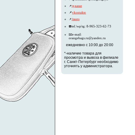
📌
tg-канал
📌
vkontakte
📌
Авито
☎️tel.\wp\tg: 8-965-323-62-73
📧e-mail:
orangebags.ru@yandex.ru
ежедневно с 10:00 до 20:00
*-наличие товара для
просмотра и вывоза в филиале
г. Санкт-Петербург необходимо
уточнять у администратора.