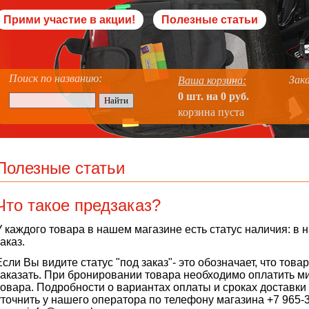
Прими участие в акции!
Полезные статьи
Поиск по названию:
Зака
Ваша корзина:
0 шт. на 0 руб.
корзина пуста
Полезные статьи
Что такое предзаказ?
У каждого товара в нашем магазине есть статус наличия: в н
заказ.
Если Вы видите статус "под заказ"- это обозначает, что това
заказать. При бронировании товара необходимо оплатить м
товара. Подробности о вариантах оплаты и сроках доставки
уточнить у нашего оператора по телефону магазина +7 965-