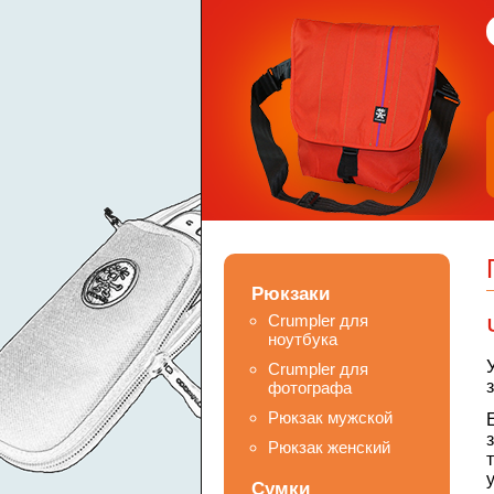
Рюкзаки
Crumpler для
ноутбука
Crumpler для
фотографа
Рюкзак мужской
Рюкзак женский
Сумки