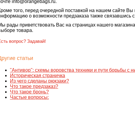
почте info@orangebags.ru.
Кроме того, перед очередной поставкой на нашем сайте Вы 
информацию о возможности предзаказа также связавшись с
Мы рады приветствовать Вас на страницах нашего магазина,
выборе товара.
Есть вопрос? Задавай!
Другие статьи
"Антивор": схемы воровства техники и пути борьбы с 
Историческая страничка
Из чего сделаны рюкзаки?
Что такое предзаказ?
Что такое бронь?
Частые вопросы: