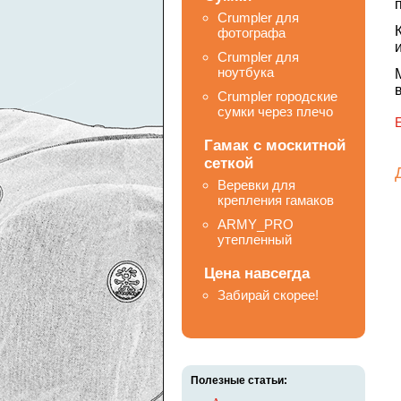
Crumpler для
фотографа
Crumpler для
ноутбука
Crumpler городские
сумки через плечо
Гамак с москитной
сеткой
Веревки для
крепления гамаков
ARMY_PRO
утепленный
Цена навсегда
Забирай скорее!
Полезные статьи: