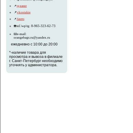
📌
tg-канал
📌
vkontakte
📌
Авито
☎️tel.\wp\tg: 8-965-323-62-73
📧e-mail:
orangebags.ru@yandex.ru
ежедневно с 10:00 до 20:00
*-наличие товара для
просмотра и вывоза в филиале
г. Санкт-Петербург необходимо
уточнять у администратора.