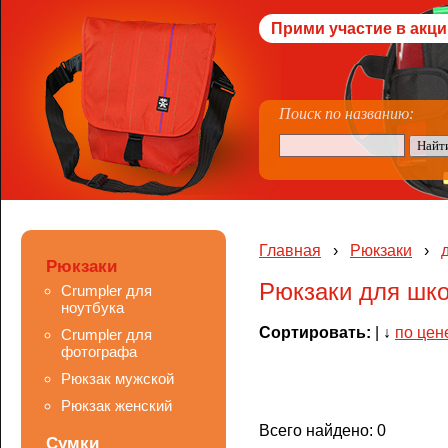
Прими участие в акци
Поиск по названию:
Главная
›
Рюкзаки
›
Рюкзаки
Рюкзаки для шко
Crumpler для
ноутбука
Сортировать:
|
↓
по цен
Crumpler для
фотографа
Рюкзак мужской
Рюкзак женский
Всего найдено: 0
Сумки