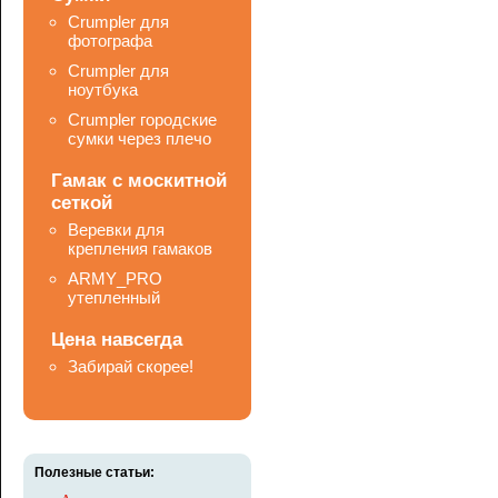
Crumpler для
фотографа
Crumpler для
ноутбука
Crumpler городские
сумки через плечо
Гамак с москитной
сеткой
Веревки для
крепления гамаков
ARMY_PRO
утепленный
Цена навсегда
Забирай скорее!
Полезные статьи: